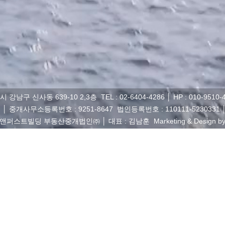
신사동 639-10 2,3층 TEL : 02-6404-4286 │ HP : 010-9510-4286
.com │ 중개사무소등록번호 : 9251-8647 법인등록번호 : 110111-5230331
스트빌딩 부동산중개법인㈜ │ 대표 : 김남훈 Marketing & Design b