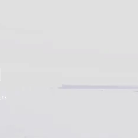
d
난다.